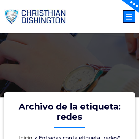
Saltar
al
contenido
Archivo de la etiqueta:
redes
Inicio
>
Entradas con la etiqueta "redes"