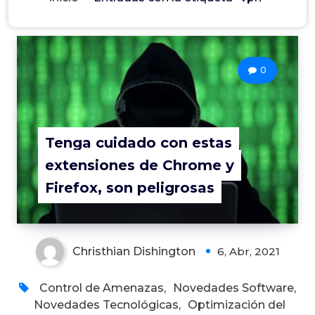
0
Tenga cuidado con estas
extensiones de Chrome y
Firefox, son peligrosas
Christhian Dishington
6, Abr, 2021
Control de Amenazas
,
Novedades Software
,
Novedades Tecnológicas
,
Optimización del