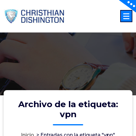
Saltar
al
contenido
Archivo de la etiqueta:
vpn
Inicio
>
Entradas con la etiqueta "vpn"