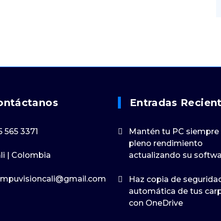
ontáctanos
Entradas Recien
5 565 3371
Mantén tu PC siempre
pleno rendimiento
li | Colombia
actualizando su softw
mpuvisioncali@gmail.com
Haz copia de segurida
automática de tus car
con OneDrive