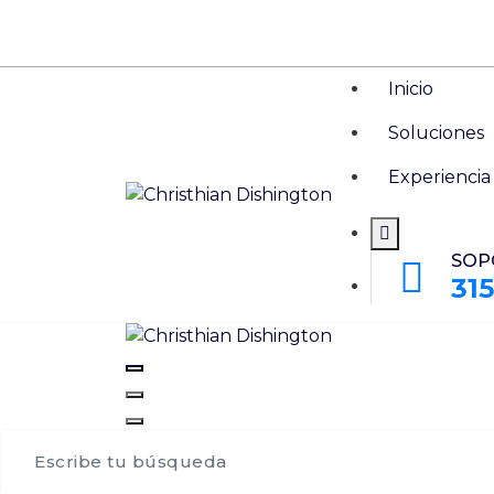
Saltar
Solución en mantenimiento de comput
al
contenido
Inicio
Soluciones
Experiencia
SOP
315