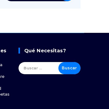
tes
Qué Necesitas?
Buscar:
 a
are
d
petas