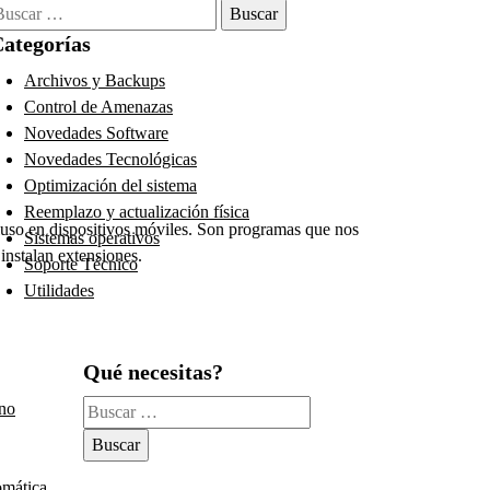
uscar:
ategorías
Archivos y Backups
Control de Amenazas
Novedades Software
Novedades Tecnológicas
Optimización del sistema
Reemplazo y actualización física
uso en dispositivos móviles. Son programas que nos
Sistemas operativos
instalan extensiones.
Soporte Técnico
Utilidades
Qué necesitas?
Buscar:
eno
omática