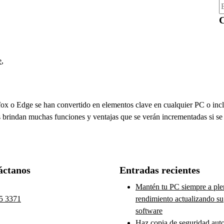
B
C
e
,
x o Edge se han convertido en elementos clave en cualquier PC o incl
 brindan muchas funciones y ventajas que se verán incrementadas si se 
áctanos
Entradas recientes
Mantén tu PC siempre a pl
5 3371
rendimiento actualizando su
software
Haz copia de seguridad aut