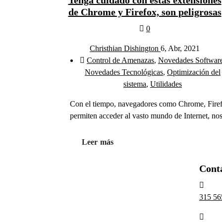
Tenga cuidado con estas extensiones
de Chrome y Firefox, son peligrosas
0
Christhian Dishington
6, Abr, 2021
Control de Amenazas
,
Novedades Softwar
Novedades Tecnológicas
,
Optimización del
sistema
,
Utilidades
Con el tiempo, navegadores como Chrome, Firefo
permiten acceder al vasto mundo de Internet, nos
Leer más
Cont
315 56