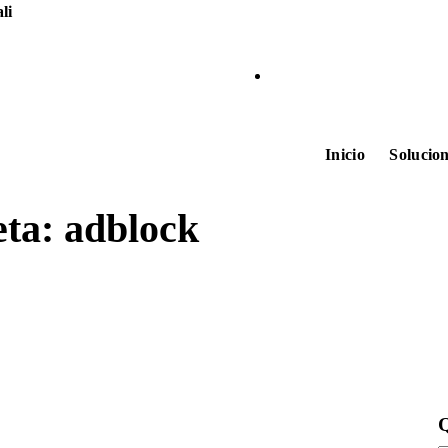
li
Inicio
Solucio
eta: adblock
Q